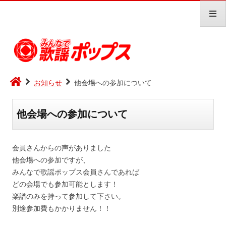
コ
ン
お知らせ
他会場への参加について
テ
ン
ツ
へ
他会場への参加について
ス
キ
ッ
プ
会員さんからの声がありました
他会場への参加ですが、
みんなで歌謡ポップス会員さんであれば
どの会場でも参加可能とします！
楽譜のみを持って参加して下さい。
別途参加費もかかりません！！